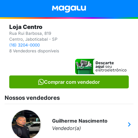
Loja Centro
Rua Rui Barbosa, 819
Centro, Jaboticabal - SP
(16) 3204-0000
8 Vendedores disponíveis
Comprar com vendedor
Nossos vendedores
Guilherme Nascimento
Vendedor(a)