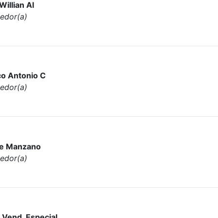
Willian Al
edor(a)
o Antonio C
edor(a)
pe Manzano
edor(a)
 Vend. Especial