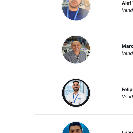
Alef 
Vend
Marc
Vend
Feli
Vend
Luan